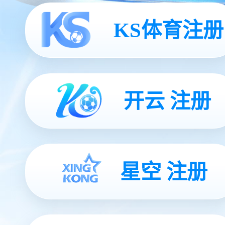
KS体育注册
开云 注册
星空 注册